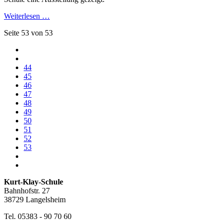
Weiterlesen …
Seite 53 von 53
44
45
46
47
48
49
50
51
52
53
Kurt-Klay-Schule
Bahnhofstr. 27
38729 Langelsheim
Tel. 05383 - 90 70 60