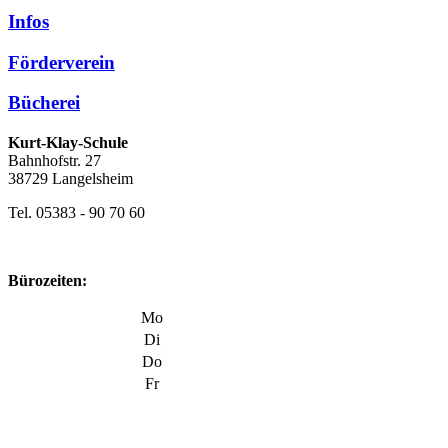
Infos
Förderverein
Bücherei
Kurt-Klay-Schule
Bahnhofstr. 27
38729 Langelsheim
Tel. 05383 - 90 70 60
Bürozeiten:
Mo
Di
Do
Fr